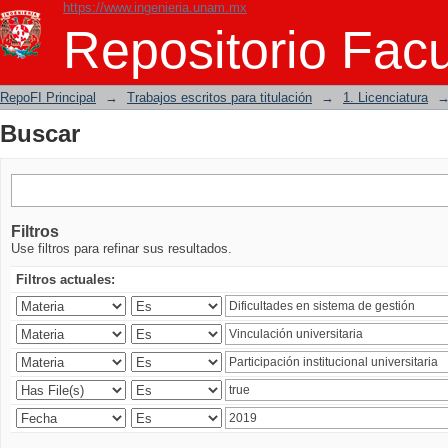
https://www.ingenieria.unam.mx
Buscar
Repositorio Facu
RepoFI Principal
→
Trabajos escritos para titulación
→
1. Licenciatura
Buscar
Filtros
Use filtros para refinar sus resultados.
Filtros actuales: