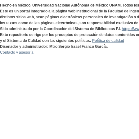
Hecho en México. Universidad Nacional Autónoma de México UNAM. Todos lo
Este es un portal integrado a la página web institucional de la Facultad de Ing
distintos sitios web, sean páginas electrónicas personales de investigación o de
los textos como de las páginas electrónicas, son responsabilidad exclusiva de 
Sitio administrado por la Coordinación del Sistema de Bibliotecas F.I.
https://w
Este repositorio se rige por los preceptos de protección de datos contenidos e
y el Sistema de Calidad con las siguientes políticas:
Política de calidad
Diseñador y administrador: Mtro Sergio Israel Franco García.
Contacto y asesoría