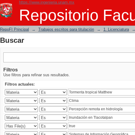
https://www.ingenieria.unam.mx
Buscar
Repositorio Facu
RepoFI Principal
→
Trabajos escritos para titulación
→
1. Licenciatura
Buscar
Filtros
Use filtros para refinar sus resultados.
Filtros actuales: