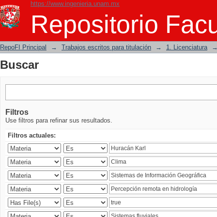
https://www.ingenieria.unam.mx
Buscar
Repositorio Facu
RepoFI Principal
→
Trabajos escritos para titulación
→
1. Licenciatura
Buscar
Filtros
Use filtros para refinar sus resultados.
Filtros actuales: