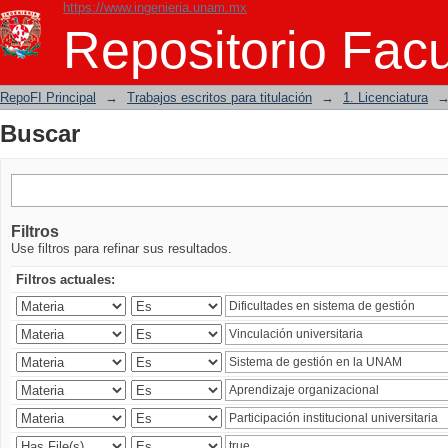
https://www.ingenieria.unam.mx
Buscar
Repositorio Facu
RepoFI Principal
→
Trabajos escritos para titulación
→
1. Licenciatura
Buscar
Filtros
Use filtros para refinar sus resultados.
Filtros actuales: