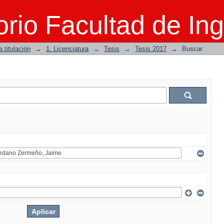
rio Facultad de Ing
 titulación
→
1. Licenciatura
→
Tesis
→
Tesis 2017
→
Buscar