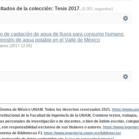
ltados de la colección: Tesis 2017.
(0.001 segundos)
o de captación de agua de lluvia para consumo humano:
ministro de agua potable en el Valle de México
Jaime
(
2017-12-05
)
tónoma de México UNAM. Todos los derechos reservados 2021.
https://www.u
institucional de la Facultad de Ingeniería de la UNAM. Contiene textos, trabajos
cas personales de investigación o de docentes, o bien de índole escolar, colegia
, son responsabilidad exclusiva de sus titulares o autores.
https://www.ingenie
istema de Bibliotecas F.I.
https://www.ingenieria.unam.mx/bibliotecas/