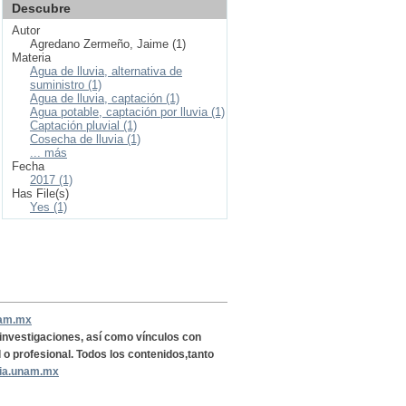
Descubre
Autor
Agredano Zermeño, Jaime (1)
Materia
Agua de lluvia, alternativa de
suministro (1)
Agua de lluvia, captación (1)
Agua potable, captación por lluvia (1)
Captación pluvial (1)
Cosecha de lluvia (1)
... más
Fecha
2017 (1)
Has File(s)
Yes (1)
nam.mx
, investigaciones, así como vínculos con
l o profesional. Todos los contenidos,tanto
ria.unam.mx