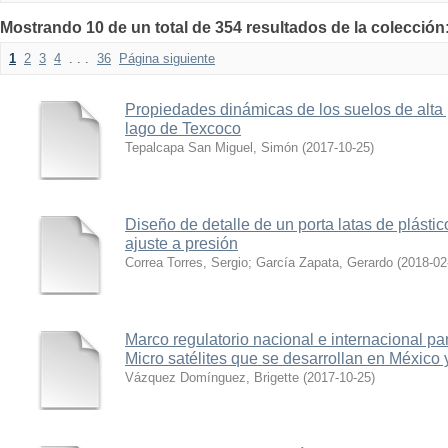
Mostrando 10 de un total de 354 resultados de la colección
1
2
3
4
. . .
36
Página siguiente
Propiedades dinámicas de los suelos de alta 
lago de Texcoco
Tepalcapa San Miguel, Simón
(
2017-10-25
)
Diseño de detalle de un porta latas de plást
ajuste a presión
Correa Torres, Sergio
;
García Zapata, Gerardo
(
2018-02
Marco regulatorio nacional e internacional pa
Micro satélites que se desarrollan en México 
Vázquez Domínguez, Brigette
(
2017-10-25
)