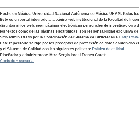
Hecho en México. Universidad Nacional Autónoma de México UNAM. Todos lo
Este es un portal integrado a la página web institucional de la Facultad de Ing
distintos sitios web, sean páginas electrónicas personales de investigación o de
los textos como de las páginas electrónicas, son responsabilidad exclusiva de 
Sitio administrado por la Coordinación del Sistema de Bibliotecas F.I.
https://w
Este repositorio se rige por los preceptos de protección de datos contenidos e
y el Sistema de Calidad con las siguientes políticas:
Política de calidad
Diseñador y administrador: Mtro Sergio Israel Franco García.
Contacto y asesoría