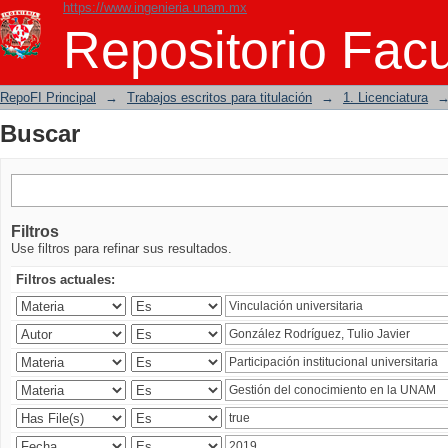
https://www.ingenieria.unam.mx
Buscar
Repositorio Facu
RepoFI Principal
→
Trabajos escritos para titulación
→
1. Licenciatura
Buscar
Filtros
Use filtros para refinar sus resultados.
Filtros actuales: