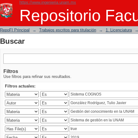
https://www.ingenieria.unam.mx
Buscar
Repositorio Facu
RepoFI Principal
→
Trabajos escritos para titulación
→
1. Licenciatura
Buscar
Filtros
Use filtros para refinar sus resultados.
Filtros actuales: