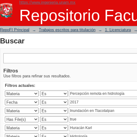
https://www.ingenieria.unam.mx
Buscar
Repositorio Facu
RepoFI Principal
→
Trabajos escritos para titulación
→
1. Licenciatura
Buscar
Filtros
Use filtros para refinar sus resultados.
Filtros actuales: