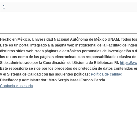
1
Hecho en México. Universidad Nacional Autónoma de México UNAM. Todos lo
Este es un portal integrado a la página web institucional de la Facultad de Ing
distintos sitios web, sean páginas electrónicas personales de investigación o de
los textos como de las páginas electrónicas, son responsabilidad exclusiva de 
Sitio administrado por la Coordinación del Sistema de Bibliotecas F.I.
https://w
Este repositorio se rige por los preceptos de protección de datos contenidos e
y el Sistema de Calidad con las siguientes políticas:
Política de calidad
Diseñador y administrador: Mtro Sergio Israel Franco García.
Contacto y asesoría