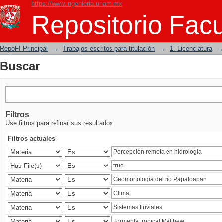
https://www.ingenieria.unam.mx
Buscar
Repositorio Facu
RepoFI Principal
→
Trabajos escritos para titulación
→
1. Licenciatura
Buscar
Filtros
Use filtros para refinar sus resultados.
Filtros actuales: