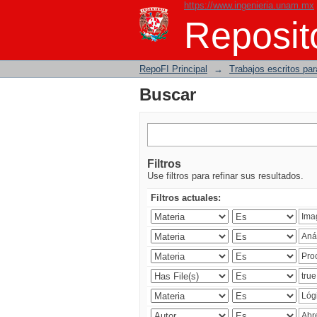
https://www.ingenieria.unam.mx
Buscar
Reposito
RepoFI Principal
→
Trabajos escritos para
Buscar
Filtros
Use filtros para refinar sus resultados.
Filtros actuales: