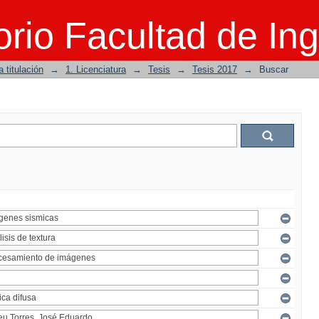
rio Facultad de Ing
 titulación
→
1. Licenciatura
→
Tesis
→
Tesis 2017
→
Buscar