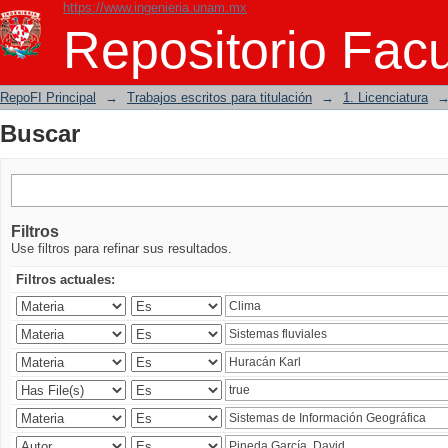
https://www.ingenieria.unam.mx
Buscar
Repositorio Facu
RepoFI Principal
→
Trabajos escritos para titulación
→
1. Licenciatura
Buscar
Filtros
Use filtros para refinar sus resultados.
Filtros actuales: