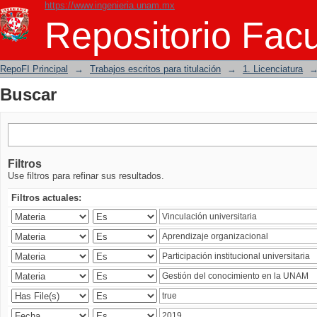
https://www.ingenieria.unam.mx
Buscar
Repositorio Facu
RepoFI Principal
→
Trabajos escritos para titulación
→
1. Licenciatura
Buscar
Filtros
Use filtros para refinar sus resultados.
Filtros actuales: