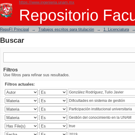
https://www.ingenieria.unam.mx
Buscar
Repositorio Facu
RepoFI Principal
→
Trabajos escritos para titulación
→
1. Licenciatura
Buscar
Filtros
Use filtros para refinar sus resultados.
Filtros actuales: