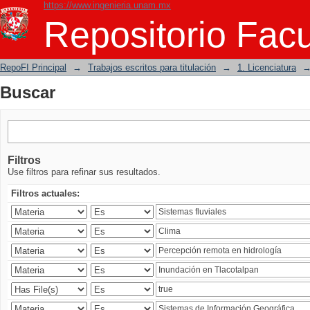
https://www.ingenieria.unam.mx
Buscar
Repositorio Facu
RepoFI Principal
→
Trabajos escritos para titulación
→
1. Licenciatura
Buscar
Filtros
Use filtros para refinar sus resultados.
Filtros actuales: