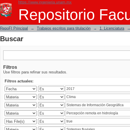
https://www.ingenieria.unam.mx
Buscar
Repositorio Facu
RepoFI Principal
→
Trabajos escritos para titulación
→
1. Licenciatura
Buscar
Filtros
Use filtros para refinar sus resultados.
Filtros actuales: