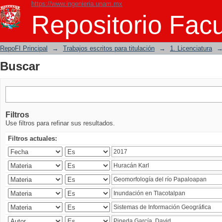
https://www.ingenieria.unam.mx
Buscar
Repositorio Facu
RepoFI Principal
→
Trabajos escritos para titulación
→
1. Licenciatura
Buscar
Filtros
Use filtros para refinar sus resultados.
Filtros actuales: