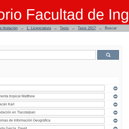
rio Facultad de Ing
 titulación
→
1. Licenciatura
→
Tesis
→
Tesis 2017
→
Buscar