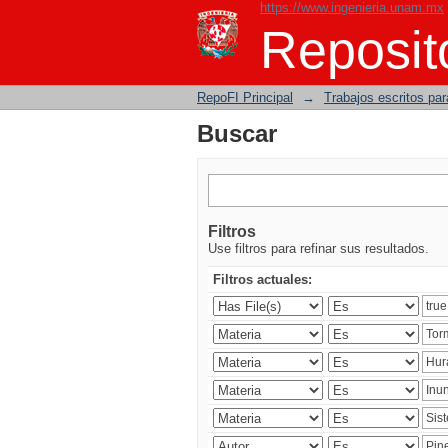
https://www.ingenieria.unam.mx
Buscar
Reposito
RepoFI Principal
→
Trabajos escritos para
Buscar
Filtros
Use filtros para refinar sus resultados.
Filtros actuales: