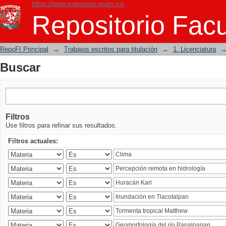
https://www.ingenieria.unam.mx
Buscar
Repositorio Facu
RepoFI Principal
→
Trabajos escritos para titulación
→
1. Licenciatura
Buscar
Filtros
Use filtros para refinar sus resultados.
Filtros actuales: