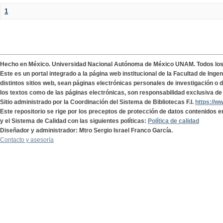
1
Hecho en México. Universidad Nacional Autónoma de México UNAM. Todos lo
Este es un portal integrado a la página web institucional de la Facultad de Ing
distintos sitios web, sean páginas electrónicas personales de investigación o de
los textos como de las páginas electrónicas, son responsabilidad exclusiva de 
Sitio administrado por la Coordinación del Sistema de Bibliotecas F.I.
https://w
Este repositorio se rige por los preceptos de protección de datos contenidos e
y el Sistema de Calidad con las siguientes políticas:
Política de calidad
Diseñador y administrador: Mtro Sergio Israel Franco García.
Contacto y asesoría