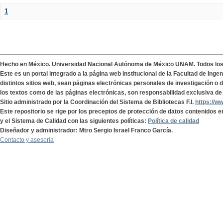
1
Hecho en México. Universidad Nacional Autónoma de México UNAM. Todos lo
Este es un portal integrado a la página web institucional de la Facultad de Ing
distintos sitios web, sean páginas electrónicas personales de investigación o de
los textos como de las páginas electrónicas, son responsabilidad exclusiva de 
Sitio administrado por la Coordinación del Sistema de Bibliotecas F.I.
https://w
Este repositorio se rige por los preceptos de protección de datos contenidos e
y el Sistema de Calidad con las siguientes políticas:
Política de calidad
Diseñador y administrador: Mtro Sergio Israel Franco García.
Contacto y asesoría