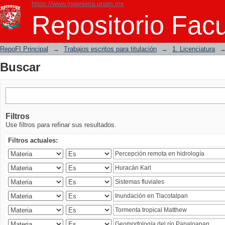
https://www.ingenieria.unam.mx
Buscar
Repositorio Facu
RepoFI Principal
→
Trabajos escritos para titulación
→
1. Licenciatura
Buscar
Filtros
Use filtros para refinar sus resultados.
Filtros actuales: