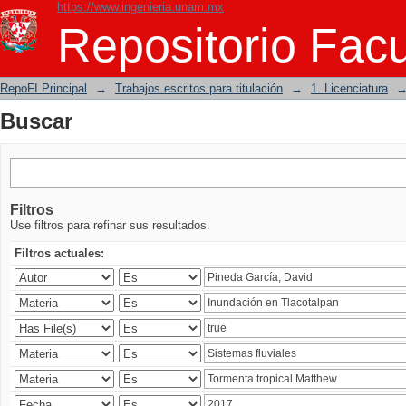
https://www.ingenieria.unam.mx
Buscar
Repositorio Facu
RepoFI Principal
→
Trabajos escritos para titulación
→
1. Licenciatura
Buscar
Filtros
Use filtros para refinar sus resultados.
Filtros actuales: