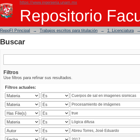
https://www.ingenieria.unam.mx
Buscar
Repositorio Facu
RepoFI Principal
→
Trabajos escritos para titulación
→
1. Licenciatura
Buscar
Filtros
Use filtros para refinar sus resultados.
Filtros actuales: