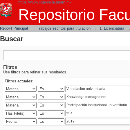
https://www.ingenieria.unam.mx
Buscar
Repositorio Facu
RepoFI Principal
→
Trabajos escritos para titulación
→
1. Licenciatura
Buscar
Filtros
Use filtros para refinar sus resultados.
Filtros actuales: