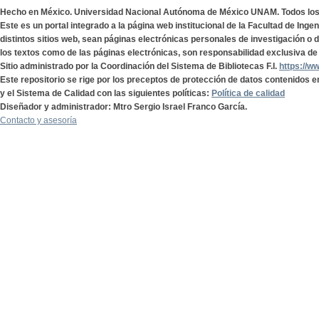
Hecho en México. Universidad Nacional Autónoma de México UNAM. Todos lo
Este es un portal integrado a la página web institucional de la Facultad de Ing
distintos sitios web, sean páginas electrónicas personales de investigación o de
los textos como de las páginas electrónicas, son responsabilidad exclusiva de 
Sitio administrado por la Coordinación del Sistema de Bibliotecas F.I.
https://w
Este repositorio se rige por los preceptos de protección de datos contenidos e
y el Sistema de Calidad con las siguientes políticas:
Política de calidad
Diseñador y administrador: Mtro Sergio Israel Franco García.
Contacto y asesoría