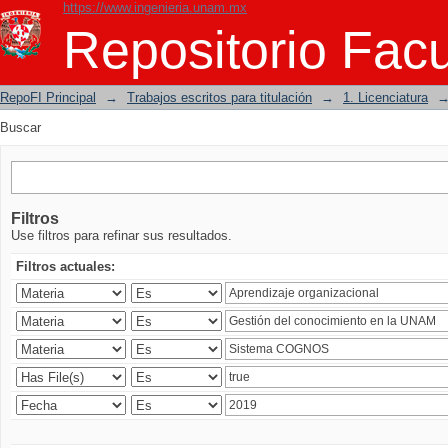
https://www.ingenieria.unam.mx
Buscar
Repositorio Facu
RepoFI Principal
→
Trabajos escritos para titulación
→
1. Licenciatura
Buscar
Filtros
Use filtros para refinar sus resultados.
Filtros actuales: