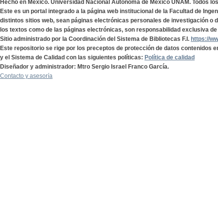
Hecho en México. Universidad Nacional Autónoma de México UNAM. Todos lo
Este es un portal integrado a la página web institucional de la Facultad de Ing
distintos sitios web, sean páginas electrónicas personales de investigación o de
los textos como de las páginas electrónicas, son responsabilidad exclusiva de 
Sitio administrado por la Coordinación del Sistema de Bibliotecas F.I.
https://w
Este repositorio se rige por los preceptos de protección de datos contenidos e
y el Sistema de Calidad con las siguientes políticas:
Política de calidad
Diseñador y administrador: Mtro Sergio Israel Franco García.
Contacto y asesoría