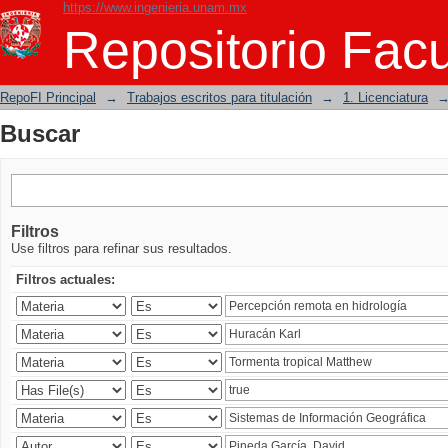
https://www.ingenieria.unam.mx
Buscar
Repositorio Facu
RepoFI Principal
→
Trabajos escritos para titulación
→
1. Licenciatura
Buscar
Filtros
Use filtros para refinar sus resultados.
Filtros actuales: