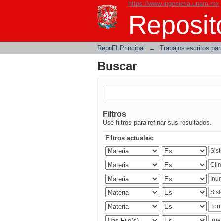
https://www.ingenieria.unam.mx
Buscar
Reposito
RepoFI Principal
→
Trabajos escritos para
Buscar
Filtros
Use filtros para refinar sus resultados.
Filtros actuales: