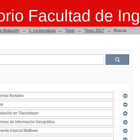
rio Facultad de Ing
 titulación
→
1. Licenciatura
→
Tesis
→
Tesis 2017
→
Buscar