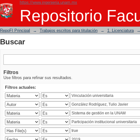
https://www.ingenieria.unam.mx
Buscar
Repositorio Facu
RepoFI Principal
→
Trabajos escritos para titulación
→
1. Licenciatura
Buscar
Filtros
Use filtros para refinar sus resultados.
Filtros actuales: