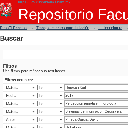
https://www.ingenieria.unam.mx
Buscar
Repositorio Facu
RepoFI Principal
→
Trabajos escritos para titulación
→
1. Licenciatura
Buscar
Filtros
Use filtros para refinar sus resultados.
Filtros actuales: