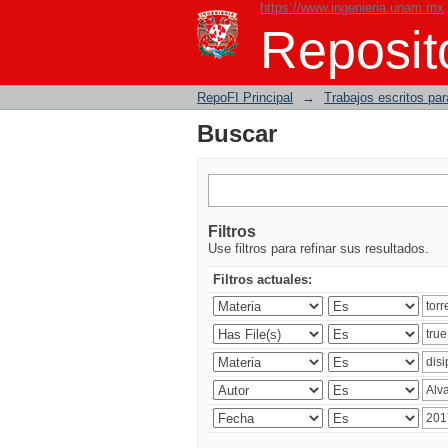
https://www.ingenieria.unam.mx
Buscar
Reposito
RepoFI Principal
→
Trabajos escritos para
Buscar
Filtros
Use filtros para refinar sus resultados.
Filtros actuales: