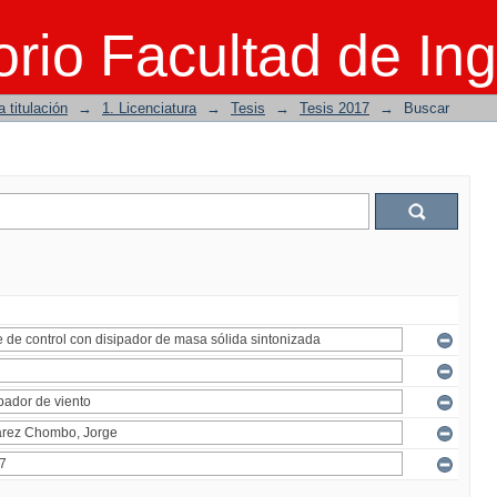
rio Facultad de Ing
 titulación
→
1. Licenciatura
→
Tesis
→
Tesis 2017
→
Buscar