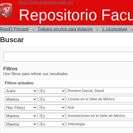
https://www.ingenieria.unam.mx
Buscar
Repositorio Facu
RepoFI Principal
→
Trabajos escritos para titulación
→
1. Licenciatura
Buscar
Filtros
Use filtros para refinar sus resultados.
Filtros actuales: