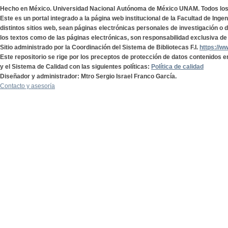
Hecho en México. Universidad Nacional Autónoma de México UNAM. Todos lo
Este es un portal integrado a la página web institucional de la Facultad de Ing
distintos sitios web, sean páginas electrónicas personales de investigación o de
los textos como de las páginas electrónicas, son responsabilidad exclusiva de 
Sitio administrado por la Coordinación del Sistema de Bibliotecas F.I.
https://w
Este repositorio se rige por los preceptos de protección de datos contenidos e
y el Sistema de Calidad con las siguientes políticas:
Política de calidad
Diseñador y administrador: Mtro Sergio Israel Franco García.
Contacto y asesoría