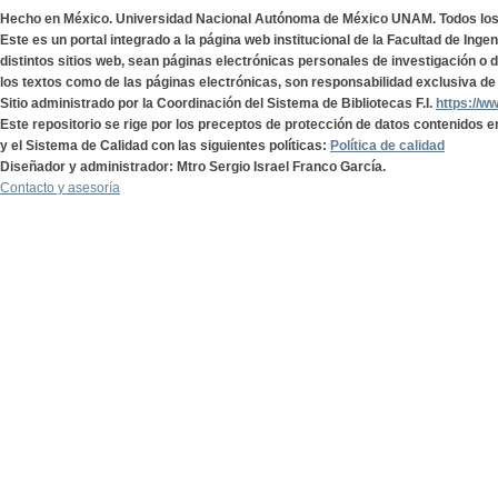
Hecho en México. Universidad Nacional Autónoma de México UNAM. Todos lo
Este es un portal integrado a la página web institucional de la Facultad de Ing
distintos sitios web, sean páginas electrónicas personales de investigación o de
los textos como de las páginas electrónicas, son responsabilidad exclusiva de 
Sitio administrado por la Coordinación del Sistema de Bibliotecas F.I.
https://w
Este repositorio se rige por los preceptos de protección de datos contenidos e
y el Sistema de Calidad con las siguientes políticas:
Política de calidad
Diseñador y administrador: Mtro Sergio Israel Franco García.
Contacto y asesoría