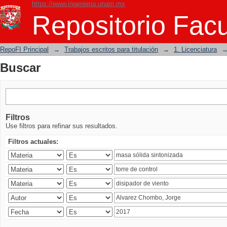
https://www.ingenieria.unam.mx
Buscar
Repositorio Facu
RepoFI Principal
→
Trabajos escritos para titulación
→
1. Licenciatura
Buscar
Filtros
Use filtros para refinar sus resultados.
Filtros actuales: