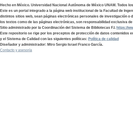
Hecho en México. Universidad Nacional Autónoma de México UNAM. Todos lo
Este es un portal integrado a la página web institucional de la Facultad de Ing
distintos sitios web, sean páginas electrónicas personales de investigación o de
los textos como de las páginas electrónicas, son responsabilidad exclusiva de 
Sitio administrado por la Coordinación del Sistema de Bibliotecas F.I.
https://w
Este repositorio se rige por los preceptos de protección de datos contenidos e
y el Sistema de Calidad con las siguientes políticas:
Política de calidad
Diseñador y administrador: Mtro Sergio Israel Franco García.
Contacto y asesoría