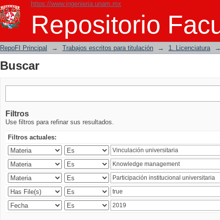
https://www.ingenieria.unam.mx
Buscar
Repositorio Facu
RepoFI Principal
→
Trabajos escritos para titulación
→
1. Licenciatura
Buscar
Filtros
Use filtros para refinar sus resultados.
Filtros actuales: