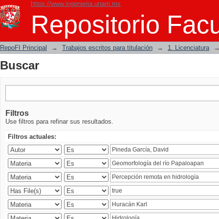
https://www.ingenieria.unam.mx
Buscar
Repositorio Facu
RepoFI Principal
→
Trabajos escritos para titulación
→
1. Licenciatura
Buscar
Filtros
Use filtros para refinar sus resultados.
Filtros actuales: