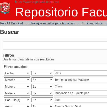
https://www.ingenieria.unam.mx
Buscar
Repositorio Facu
RepoFI Principal
→
Trabajos escritos para titulación
→
1. Licenciatura
Buscar
Filtros
Use filtros para refinar sus resultados.
Filtros actuales: