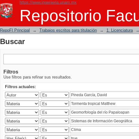
https://www.ingenieria.unam.mx
Buscar
Repositorio Facu
RepoFI Principal
→
Trabajos escritos para titulación
→
1. Licenciatura
Buscar
Filtros
Use filtros para refinar sus resultados.
Filtros actuales: