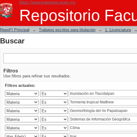
https://www.ingenieria.unam.mx
Buscar
Repositorio Facu
RepoFI Principal
→
Trabajos escritos para titulación
→
1. Licenciatura
Buscar
Filtros
Use filtros para refinar sus resultados.
Filtros actuales: