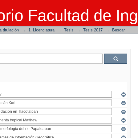
rio Facultad de Ing
 titulación
→
1. Licenciatura
→
Tesis
→
Tesis 2017
→
Buscar