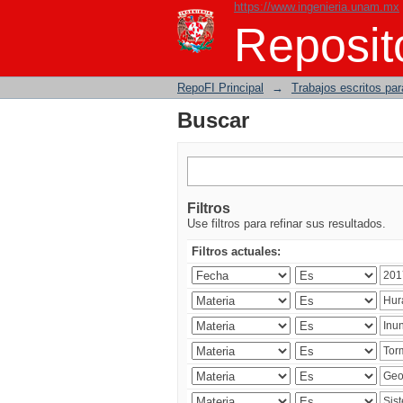
https://www.ingenieria.unam.mx
Buscar
Reposito
RepoFI Principal
→
Trabajos escritos para
Buscar
Filtros
Use filtros para refinar sus resultados.
Filtros actuales: