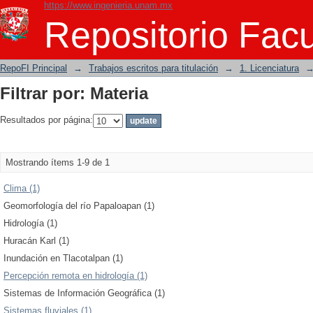
https://www.ingenieria.unam.mx
Filtrar por: Materia
Repositorio Facu
RepoFI Principal
→
Trabajos escritos para titulación
→
1. Licenciatura
Filtrar por: Materia
Resultados por página:
Mostrando ítems 1-9 de 1
Clima (1)
Geomorfología del río Papaloapan (1)
Hidrología (1)
Huracán Karl (1)
Inundación en Tlacotalpan (1)
Percepción remota en hidrología (1)
Sistemas de Información Geográfica (1)
Sistemas fluviales (1)