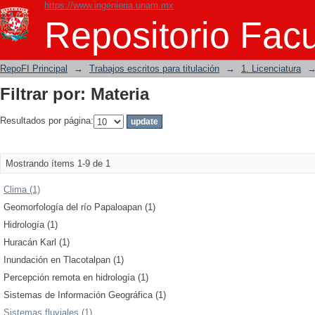
https://www.ingenieria.unam.mx
Filtrar por: Materia
Repositorio Facu
RepoFI Principal
→
Trabajos escritos para titulación
→
1. Licenciatura
Filtrar por: Materia
Resultados por página:
Mostrando ítems 1-9 de 1
Clima (1)
Geomorfología del río Papaloapan (1)
Hidrología (1)
Huracán Karl (1)
Inundación en Tlacotalpan (1)
Percepción remota en hidrología (1)
Sistemas de Información Geográfica (1)
Sistemas fluviales (1)