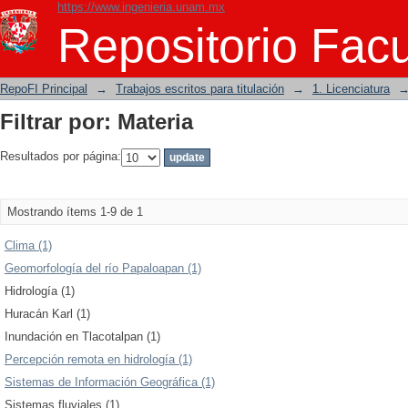
https://www.ingenieria.unam.mx
Filtrar por: Materia
Repositorio Facu
RepoFI Principal
→
Trabajos escritos para titulación
→
1. Licenciatura
Filtrar por: Materia
Resultados por página:
Mostrando ítems 1-9 de 1
Clima (1)
Geomorfología del río Papaloapan (1)
Hidrología (1)
Huracán Karl (1)
Inundación en Tlacotalpan (1)
Percepción remota en hidrología (1)
Sistemas de Información Geográfica (1)
Sistemas fluviales (1)