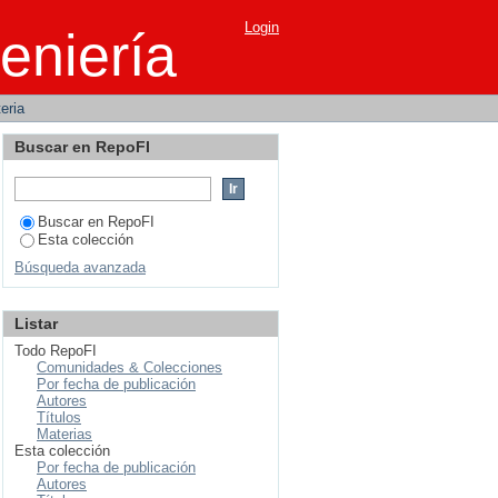
Login
eniería
teria
Buscar en RepoFI
Buscar en RepoFI
Esta colección
Búsqueda avanzada
Listar
Todo RepoFI
Comunidades & Colecciones
Por fecha de publicación
Autores
Títulos
Materias
Esta colección
Por fecha de publicación
Autores