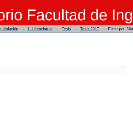
rio Facultad de Ing
 titulación
→
1. Licenciatura
→
Tesis
→
Tesis 2017
→
Filtrar por: Ma