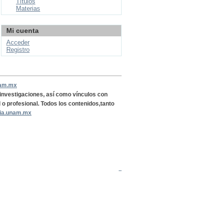
Títulos
Materias
Mi cuenta
Acceder
Registro
nam.mx
, investigaciones, así como vínculos con
l o profesional. Todos los contenidos,tanto
ria.unam.mx