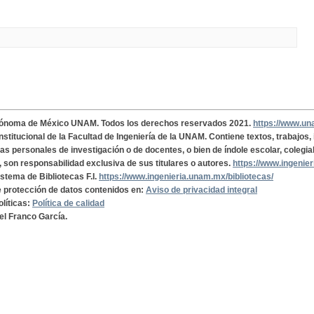
tónoma de México UNAM. Todos los derechos reservados 2021.
https://www.u
institucional de la Facultad de Ingeniería de la UNAM. Contiene textos, trabajos
cas personales de investigación o de docentes, o bien de índole escolar, colegia
, son responsabilidad exclusiva de sus titulares o autores.
https://www.ingenie
istema de Bibliotecas F.I.
https://www.ingenieria.unam.mx/bibliotecas/
de protección de datos contenidos en:
Aviso de privacidad integral
olíticas:
Política de calidad
el Franco García.