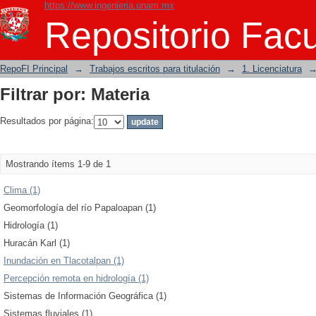
https://www.ingenieria.unam.mx
Filtrar por: Materia
Repositorio Facu
RepoFI Principal
→
Trabajos escritos para titulación
→
1. Licenciatura
Filtrar por: Materia
Resultados por página:
Mostrando ítems 1-9 de 1
Clima (1)
Geomorfología del río Papaloapan (1)
Hidrología (1)
Huracán Karl (1)
Inundación en Tlacotalpan (1)
Percepción remota en hidrología (1)
Sistemas de Información Geográfica (1)
Sistemas fluviales (1)