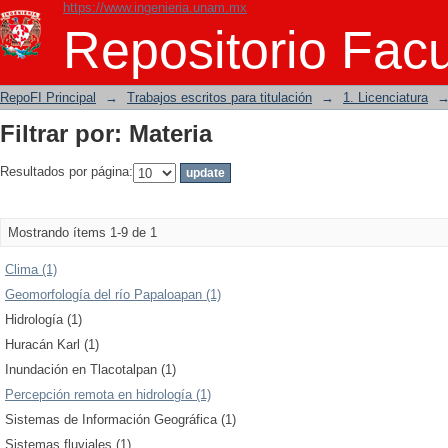
https://www.ingenieria.unam.mx
Filtrar por: Materia
Repositorio Facu
RepoFI Principal
→
Trabajos escritos para titulación
→
1. Licenciatura
Filtrar por: Materia
Resultados por página:
Mostrando ítems 1-9 de 1
Clima (1)
Geomorfología del río Papaloapan (1)
Hidrología (1)
Huracán Karl (1)
Inundación en Tlacotalpan (1)
Percepción remota en hidrología (1)
Sistemas de Información Geográfica (1)
Sistemas fluviales (1)