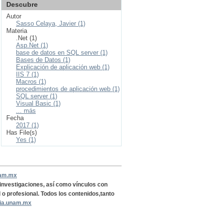
Descubre
Autor
Sasso Celaya, Javier (1)
Materia
.Net (1)
Asp.Net (1)
base de datos en SQL server (1)
Bases de Datos (1)
Explicación de aplicación web (1)
IIS 7 (1)
Macros (1)
procedimientos de aplicación web (1)
SQL server (1)
Visual Basic (1)
... más
Fecha
2017 (1)
Has File(s)
Yes (1)
nam.mx
, investigaciones, así como vínculos con
l o profesional. Todos los contenidos,tanto
ria.unam.mx