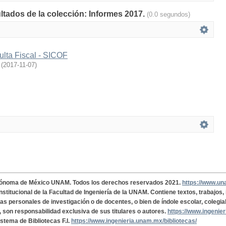
ultados de la colección: Informes 2017.
(0.0 segundos)
lta Fiscal - SICOF
(
2017-11-07
)
tónoma de México UNAM. Todos los derechos reservados 2021.
https://www.u
institucional de la Facultad de Ingeniería de la UNAM. Contiene textos, trabajos
cas personales de investigación o de docentes, o bien de índole escolar, colegia
, son responsabilidad exclusiva de sus titulares o autores.
https://www.ingenie
istema de Bibliotecas F.I.
https://www.ingenieria.unam.mx/bibliotecas/