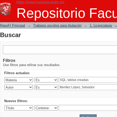
https://www.ingenieria.unam.mx
Buscar
Repositorio Facu
RepoFI Principal
→
Trabajos escritos para titulación
→
1. Licenciatura
Buscar
Filtros
Use filtros para refinar sus resultados.
Filtros actuales:
Nuevos filtros: