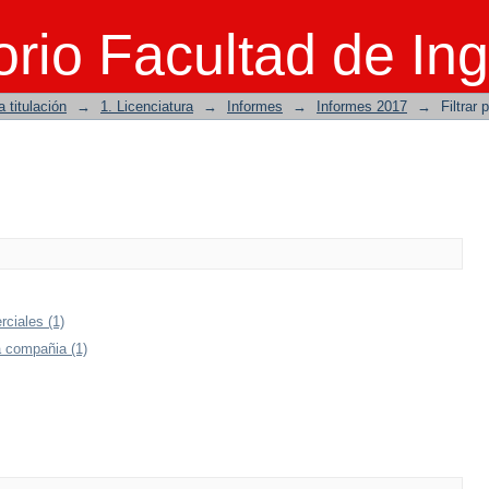
rio Facultad de Ing
 titulación
→
1. Licenciatura
→
Informes
→
Informes 2017
→
Filtrar 
ciales (1)
 compañia (1)