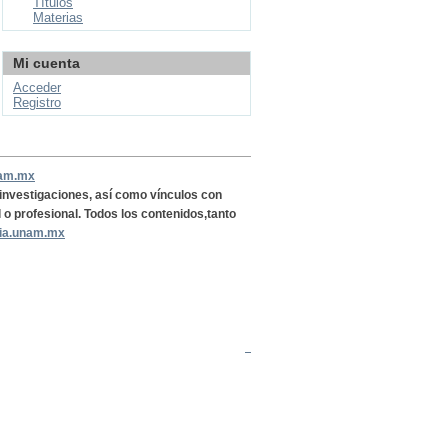
Títulos
Materias
Mi cuenta
Acceder
Registro
nam.mx
, investigaciones, así como vínculos con
l o profesional. Todos los contenidos,tanto
ria.unam.mx