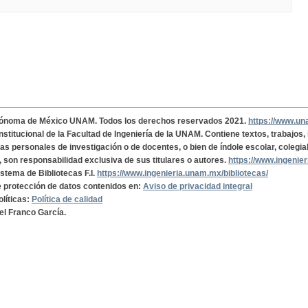
tónoma de México UNAM. Todos los derechos reservados 2021.
https://www.u
institucional de la Facultad de Ingeniería de la UNAM. Contiene textos, trabajos
cas personales de investigación o de docentes, o bien de índole escolar, colegia
, son responsabilidad exclusiva de sus titulares o autores.
https://www.ingenie
istema de Bibliotecas F.I.
https://www.ingenieria.unam.mx/bibliotecas/
de protección de datos contenidos en:
Aviso de privacidad integral
olíticas:
Política de calidad
el Franco García.