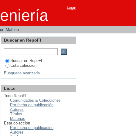
Login
eniería
por: Materia
Buscar en RepoFI
Buscar en RepoFI
Esta colección
Búsqueda avanzada
Listar
Todo RepoFI
Comunidades & Colecciones
Por fecha de publicación
Autores
Títulos
Materias
Esta colección
Por fecha de publicación
Autores