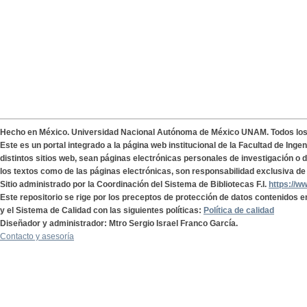
Hecho en México. Universidad Nacional Autónoma de México UNAM. Todos lo
Este es un portal integrado a la página web institucional de la Facultad de Ing
distintos sitios web, sean páginas electrónicas personales de investigación o de
los textos como de las páginas electrónicas, son responsabilidad exclusiva de 
Sitio administrado por la Coordinación del Sistema de Bibliotecas F.I.
https://w
Este repositorio se rige por los preceptos de protección de datos contenidos e
y el Sistema de Calidad con las siguientes políticas:
Política de calidad
Diseñador y administrador: Mtro Sergio Israel Franco García.
Contacto y asesoría