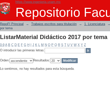
https://www.ingenieria.unam.mx
ListarMaterial Didáctico 2017 por tema
Repositorio Facu
RepoFI Principal
→
Trabajos escritos para titulación
→
1. Licenciatura
por tema
ListarMaterial Didáctico 2017 por tema
0-9
A
B
C
D
E
F
G
H
I
J
K
L
M
N
O
P
Q
R
S
T
U
V
W
X
Y
Z
O introducir las primeras letras:
Orden:
Resultados:
Lo sentimos, no hay resultados para esta búsqueda.