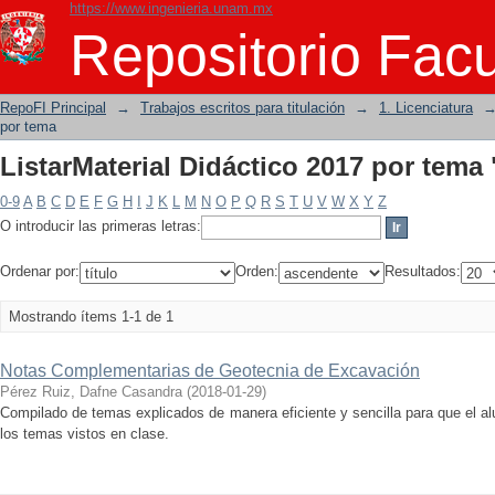
https://www.ingenieria.unam.mx
ListarMaterial Didáctico 2017 por tema
Repositorio Facu
RepoFI Principal
→
Trabajos escritos para titulación
→
1. Licenciatura
por tema
ListarMaterial Didáctico 2017 por tema
0-9
A
B
C
D
E
F
G
H
I
J
K
L
M
N
O
P
Q
R
S
T
U
V
W
X
Y
Z
O introducir las primeras letras:
Ordenar por:
Orden:
Resultados:
Mostrando ítems 1-1 de 1
Notas Complementarias de Geotecnia de Excavación
Pérez Ruiz, Dafne Casandra
(
2018-01-29
)
Compilado de temas explicados de manera eficiente y sencilla para que el 
los temas vistos en clase.