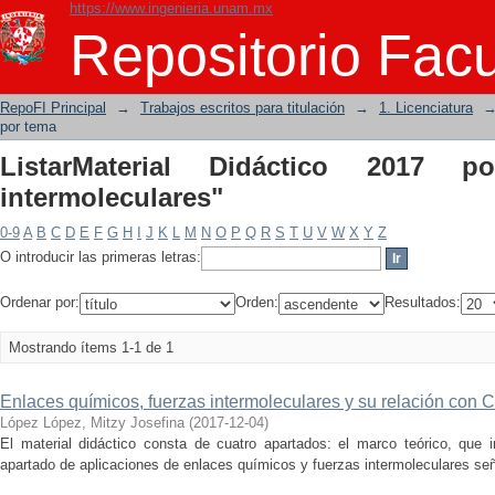
https://www.ingenieria.unam.mx
ListarMaterial Didáctico 2017 por tema
Repositorio Facu
RepoFI Principal
→
Trabajos escritos para titulación
→
1. Licenciatura
por tema
ListarMaterial Didáctico 2017 p
intermoleculares"
0-9
A
B
C
D
E
F
G
H
I
J
K
L
M
N
O
P
Q
R
S
T
U
V
W
X
Y
Z
O introducir las primeras letras:
Ordenar por:
Orden:
Resultados:
Mostrando ítems 1-1 de 1
Enlaces químicos, fuerzas intermoleculares y su relación con Ci
López López, Mitzy Josefina
(
2017-12-04
)
El material didáctico consta de cuatro apartados: el marco teórico, que in
apartado de aplicaciones de enlaces químicos y fuerzas intermoleculares seña