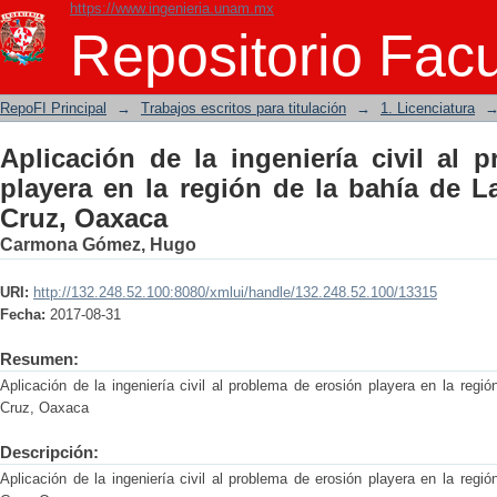
https://www.ingenieria.unam.mx
Aplicación de la ingeniería civil al pr
Repositorio Facu
bahía de La Ventosa en Salina Cruz, O
RepoFI Principal
→
Trabajos escritos para titulación
→
1. Licenciatura
Aplicación de la ingeniería civil al 
playera en la región de la bahía de L
Cruz, Oaxaca
Carmona Gómez, Hugo
URI:
http://132.248.52.100:8080/xmlui/handle/132.248.52.100/13315
Fecha:
2017-08-31
Resumen:
Aplicación de la ingeniería civil al problema de erosión playera en la reg
Cruz, Oaxaca
Descripción:
Aplicación de la ingeniería civil al problema de erosión playera en la reg